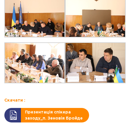
Скачати :
Презентація спікера
заходу_п. Зеновія Бройде