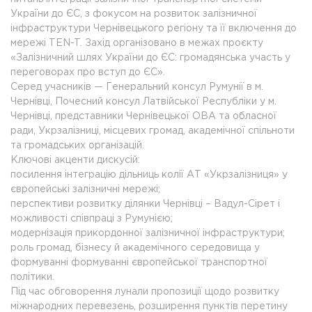
України до ЄС, з фокусом на розвиток залізничної
інфраструктури Чернівецького регіону та її включення до
мережі TEN-T. Захід організовано в межах проєкту
«Залізничний шлях України до ЄС: громадянська участь у
переговорах про вступ до ЄС».
Серед учасників — Генеральний консул Румунії в м.
Чернівці, Почесний консул Латвійської Республіки у м.
Чернівці, представники Чернівецької ОВА та обласної
ради, Укрзалізниці, місцевих громад, академічної спільноти
та громадських організацій.
Ключові акценти дискусій:
посилення інтеграцію дільниць колії АТ «Укрзалізниця» у
європейські залізничні мережі;
перспективи розвитку ділянки Чернівці – Вадул-Сірет і
можливості співпраці з Румунією;
модернізація прикордонної залізничної інфраструктури;
роль громад, бізнесу й академічного середовища у
формуванні формуванні європейської транспортної
політики.
Під час обговорення лунали пропозиції щодо розвитку
міжнародних перевезень, розширення пунктів перетину