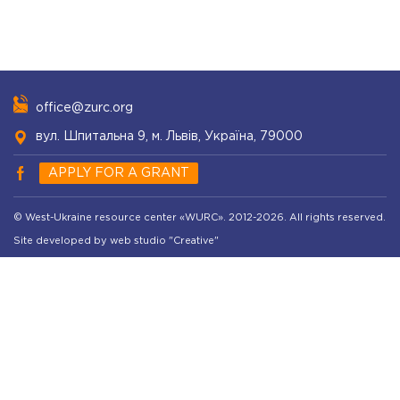
office@zurc.org
вул. Шпитальна 9, м. Львів, Україна, 79000
APPLY FOR A GRANT
© West-Ukraine resource center «WURC». 2012-2026. All rights reserved.
Site developed by web studio "Creative"