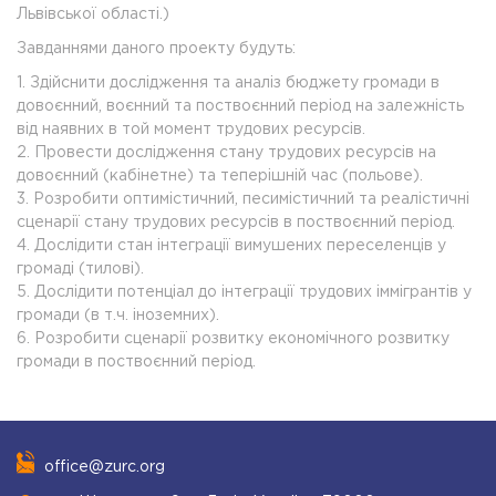
Львівської області.)
Завданнями даного проекту будуть:
1. Здійснити дослідження та аналіз бюджету громади в
довоєнний, воєнний та поствоєнний період на залежність
від наявних в той момент трудових ресурсів.
2. Провести дослідження стану трудових ресурсів на
довоєнний (кабінетне) та теперішній час (польове).
3. Розробити оптимістичний, песимістичний та реалістичні
сценарії стану трудових ресурсів в поствоєнний період.
4. Дослідити стан інтеграції вимушених переселенців у
громаді (тилові).
5. Дослідити потенціал до інтеграції трудових іммігрантів у
громади (в т.ч. іноземних).
6. Розробити сценарії розвитку економічного розвитку
громади в поствоєнний період.
office@zurc.org